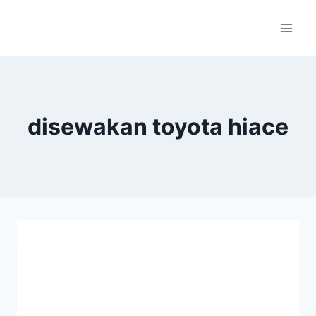
Skip
to
content
disewakan toyota hiace