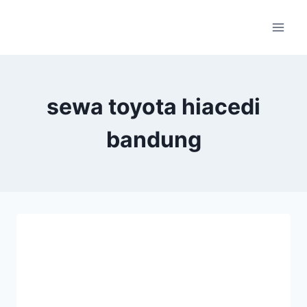
Skip
to
content
sewa toyota hiacedi
bandung